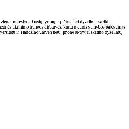
na profesionaliausių tyrimų ir plėtros bei dyzelinių variklių
etinės tikrinimo įrangos dirbtuves, kurių metinis gamybos pajėgumas
rsitetu ir Tiandzino universitetu, įmonė aktyviai skatino dyzelinių