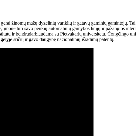
rai žinomų mažų dyzelinių variklių ir gatavų gaminių gamintojų. Tai vie
 įmonė turi savo penkių automatinių gamybos linijų ir pažangios intern
tutu ir bendradarbiaudama su Pietvakarių universitetu, Čongčingo unive
ugelyje sričių ir gavo daugybę nacionalinių išradimų patentų.