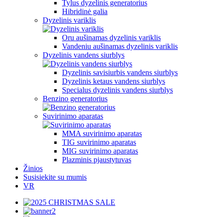
Tylus dyzelinis generatorius
Hibridinė galia
Dyzelinis variklis
Oru aušinamas dyzelinis variklis
Vandeniu aušinamas dyzelinis variklis
Dyzelinis vandens siurblys
Dyzelinis savisiurbis vandens siurblys
Dyzelinis ketaus vandens siurblys
Specialus dyzelinis vandens siurblys
Benzino generatorius
Suvirinimo aparatas
MMA suvirinimo aparatas
TIG suvirinimo aparatas
MIG suvirinimo aparatas
Plazminis pjaustytuvas
Žinios
Susisiekite su mumis
VR