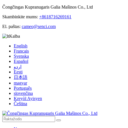
Čongčingas Kupranugaris Galia Mašinos Co., Ltd
Skambinkite mums:
+8618716269161
El. paštas:
cameo@senci.com
Kalba
English
Français
Svenska
Español
اردو
Eesti
日本語
magyar
Português
slovenčina
Kreyòl Ayisyen
Čeština