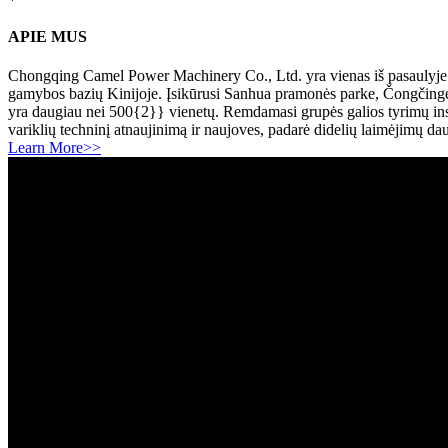
APIE MUS
Chongqing Camel Power Machinery Co., Ltd. yra vienas iš pasaulyje ge
gamybos bazių Kinijoje. Įsikūrusi Sanhua pramonės parke, Čongčinge,
yra daugiau nei 500{2}} vienetų. Remdamasi grupės galios tyrimų insti
variklių techninį atnaujinimą ir naujoves, padarė didelių laimėjimų da
Learn More>>